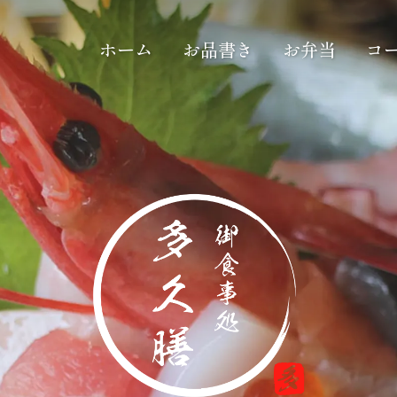
ホーム
お品書き
お弁当
コ